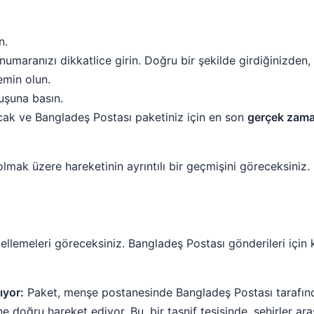
n.
aranızı dikkatlice girin. Doğru bir şekilde girdiğinizden, h
min olun.
uşuna basın.
cak ve Bangladeş Postası paketiniz için en son
gerçek zaman
ak üzere hareketinin ayrıntılı bir geçmişini göreceksiniz.
cellemeleri göreceksiniz. Bangladeş Postası gönderileri için
ıyor:
Paket, menşe postanesinde Bangladeş Postası tarafınd
doğru hareket ediyor. Bu, bir tasnif tesisinde, şehirler aras