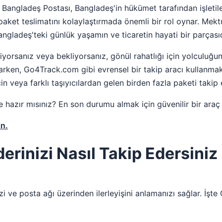
en Bangladeş Postası, Bangladeş'in hükümet tarafından işletil
paket teslimatını kolaylaştırmada önemli bir rol oynar. Mek
ngladeş'teki günlük yaşamın ve ticaretin hayati bir parçasıd
iyorsanız veya bekliyorsanız, gönül rahatlığı için yolculuğ
unarken, Go4Track.com gibi evrensel bir takip aracı kullanm
için veya farklı taşıyıcılardan gelen birden fazla paketi takip
azır mısınız? En son durumu almak için güvenilir bir araç 
n.
rinizi Nasıl Takip Edersiniz
zi ve posta ağı üzerinden ilerleyişini anlamanızı sağlar. İşt