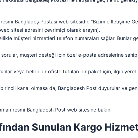
 hakkında Bangladeş Postası ile iletişime geçmeniz gerekiyo
k resmi Bangladeş Postası web sitesidir. "Bizimle İletişime G
eb sitesi adresini çevrimiçi olarak arayın).
ikle müşteri hizmetleri telefon numaraları sağlar. Bunlar gene
orular, müşteri desteği için özel e-posta adreslerine sahip o
lar veya belirli bir ofiste tutulan bir paket için, ilgili ye
birincil kanal olmasa da, Bangladesh Post duyurular ve genel
r zaman resmi Bangladesh Post web sitesine bakın.
fından Sunulan Kargo Hizmet