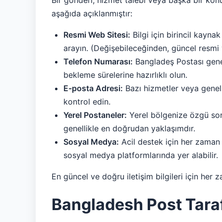
Bir gönderi, hizmet talebi veya başka bir konu
aşağıda açıklanmıştır:
Resmi Web Sitesi:
Bilgi için birincil kayna
arayın. (Değişebileceğinden, güncel resmi w
Telefon Numarası:
Bangladeş Postası genell
bekleme sürelerine hazırlıklı olun.
E-posta Adresi:
Bazı hizmetler veya genel s
kontrol edin.
Yerel Postaneler:
Yerel bölgenize özgü sorun
genellikle en doğrudan yaklaşımdır.
Sosyal Medya:
Acil destek için her zaman 
sosyal medya platformlarında yer alabilir.
En güncel ve doğru iletişim bilgileri için he
Bangladesh Post Tara